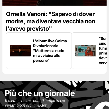
Ornella Vanoni: "Sapevo di dover
morire, ma diventare vecchia non
l'avevo previsto"
"Son
L'album live Calma
cinqu
Rivoluzionaria:
fumo 
"Mettermi a nudo
prima
mi avvicina alle
devo 
persone"
cerve
Più che un giornale
Il media che racconta il tempo in cui
viviamo con occhi moderni