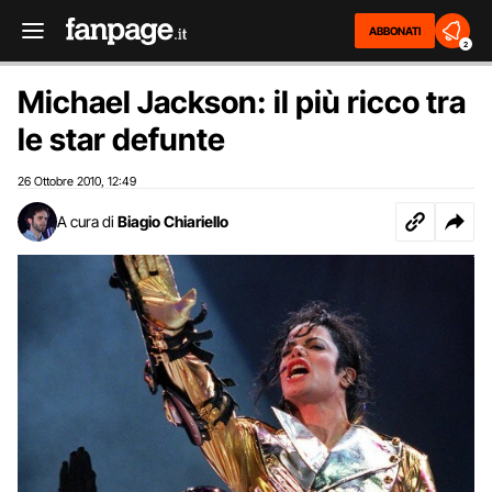
ABBONATI
2
Michael Jackson: il più ricco tra
le star defunte
26 Ottobre 2010
12:49
,
A cura di
Biagio Chiariello