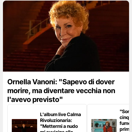
Ornella Vanoni: "Sapevo di dover
morire, ma diventare vecchia non
l'avevo previsto"
"Son
L'album live Calma
cinqu
Rivoluzionaria:
fumo 
"Mettermi a nudo
prima