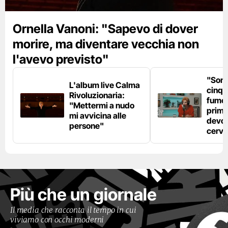
Ornella Vanoni: "Sapevo di dover
morire, ma diventare vecchia non
l'avevo previsto"
"Son
L'album live Calma
cinqu
Rivoluzionaria:
fumo 
"Mettermi a nudo
prima
mi avvicina alle
devo 
persone"
cerve
Più che un giornale
Il media che racconta il tempo in cui
viviamo con occhi moderni