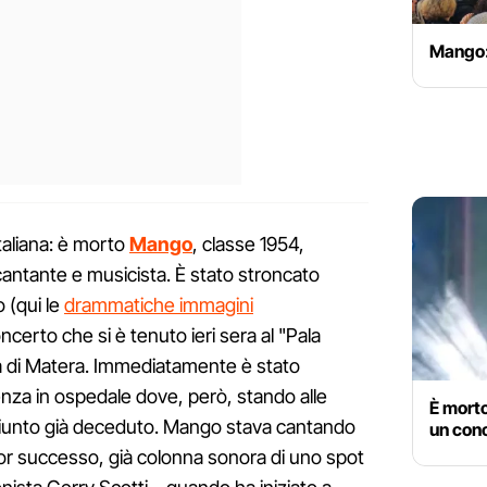
Mango: 
italiana: è morto
Mango
, classe 1954,
cantante e musicista. È stato stroncato
 (qui le
drammatiche immagini
concerto che si è tenuto ieri sera al "Pala
cia di Matera. Immediatamente è stato
nza in ospedale dove, però, stando alle
È mort
giunto già deceduto. Mango stava cantando
un con
ior successo, già colonna sonora di uno spot