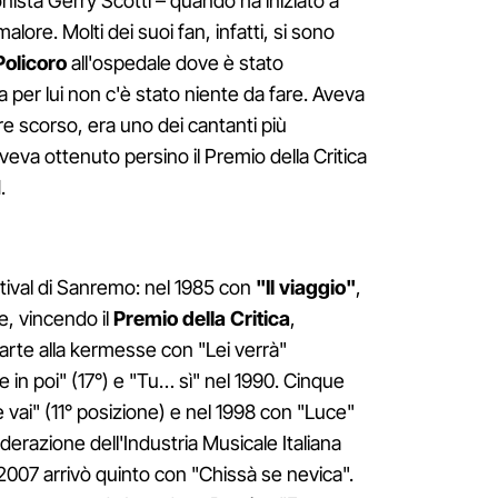
nista Gerry Scotti – quando ha iniziato a
alore. Molti dei suoi fan, infatti, si sono
Policoro
all'ospedale dove è stato
per lui non c'è stato niente da fare. Aveva
e scorso, era uno dei cantanti più
aveva ottenuto persino il Premio della Critica
.
stival di Sanremo: nel 1985 con
"Il viaggio"
,
e, vincendo il
Premio della Critica
,
arte alla kermesse con "Lei verrà"
e in poi" (17°) e "Tu… sì" nel 1990. Cinque
 vai" (11° posizione) e nel 1998 con "Luce"
ederazione dell'Industria Musicale Italiana
2007 arrivò quinto con "Chissà se nevica".