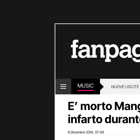
MUSIC
NUOVE USCITE
E’ morto Mang
infarto duran
8 Dicembre 2014
07:49
,