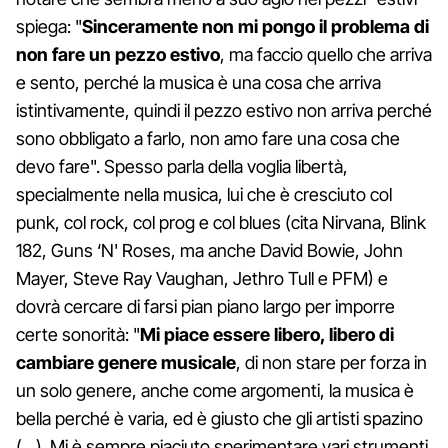
spiega: "
Sinceramente non mi pongo il problema di
non fare un pezzo estivo
, ma faccio quello che arriva
e sento, perché la musica è una cosa che arriva
istintivamente, quindi il pezzo estivo non arriva perché
sono obbligato a farlo, non amo fare una cosa che
devo fare". Spesso parla della voglia libertà,
specialmente nella musica, lui che è cresciuto col
punk, col rock, col prog e col blues (cita Nirvana, Blink
182, Guns ‘N' Roses, ma anche David Bowie, John
Mayer, Steve Ray Vaughan, Jethro Tull e PFM) e
dovrà cercare di farsi pian piano largo per imporre
certe sonorità: "
Mi piace essere libero, libero di
cambiare genere musicale
, di non stare per forza in
un solo genere, anche come argomenti, la musica è
bella perché è varia, ed è giusto che gli artisti spazino
(…). Mi è sempre piaciuto sperimentare vari strumenti