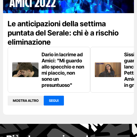
Amici 2022
Le anticipazioni della settima
puntata del Serale: chi è a rischio
eliminazione
Dario in lacrime ad
Sissi r
Amici: "Mi guardo
guant
allo specchio e non
lanci
mi piaccio, non
Pettin
sono un
Amici
presuntuoso"
in gr
MOSTRA ALTRO
SEGUI