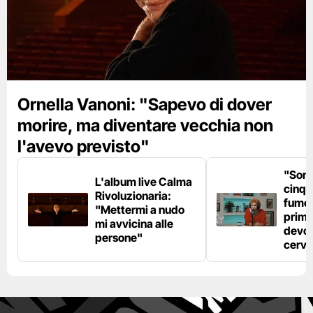
Ornella Vanoni: "Sapevo di dover
morire, ma diventare vecchia non
l'avevo previsto"
"Son
L'album live Calma
cinqu
Rivoluzionaria:
fumo 
"Mettermi a nudo
prima
mi avvicina alle
devo 
persone"
cerve