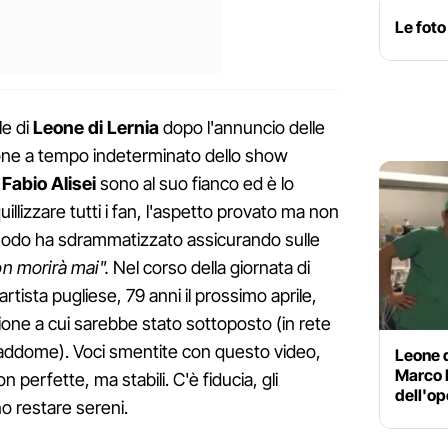
Le foto
le di
Leone
di
Lernia
dopo l'annuncio delle
ione a tempo indeterminato dello show
e
Fabio
Alisei
sono al suo fianco ed è lo
illizzare tutti i fan, l'aspetto provato ma non
o modo ha sdrammatizzato assicurando sulle
on morirà mai".
Nel corso della giornata di
'artista pugliese, 79 anni il prossimo aprile,
one a cui sarebbe stato sottoposto (in rete
l'addome). Voci smentite con questo video,
Leone d
Marco 
 perfette, ma stabili. C'è fiducia, gli
dell'o
o restare sereni.