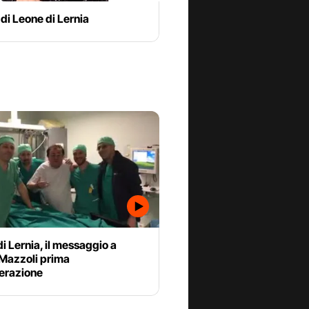
 di Leone di Lernia
i Lernia, il messaggio a
Mazzoli prima
perazione