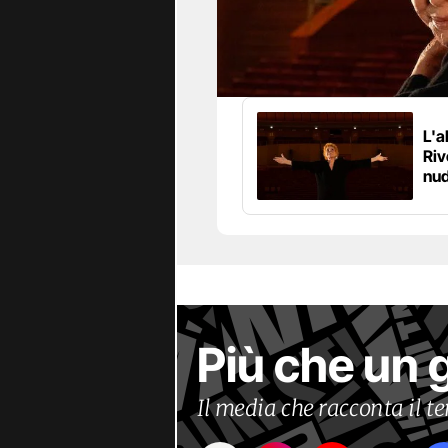
L'a
Riv
nud
Più che un 
Il media che racconta il 