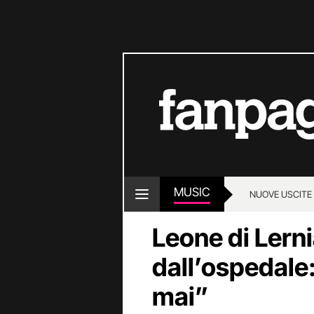
MUSIC
NUOVE USCITE
Leone di Lerni
dall’ospedale
mai”