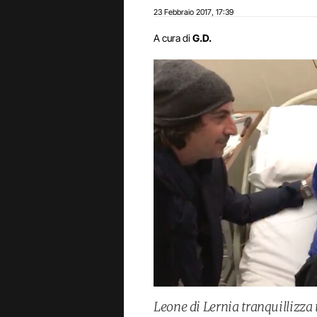
23 Febbraio 2017
17:39
,
A cura di
G.D.
Leone di Lernia tranquillizza t