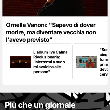
Ornella Vanoni: "Sapevo di dover
morire, ma diventare vecchia non
l'avevo previsto"
"Son
L'album live Calma
cinqu
Rivoluzionaria:
fumo 
"Mettermi a nudo
prima
mi avvicina alle
devo 
persone"
cerve
Più che un giornale