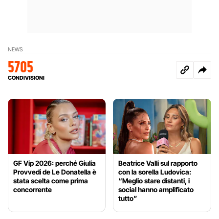
NEWS
5705
CONDIVISIONI
GF Vip 2026: perché Giulia
Beatrice Valli sul rapporto
Provvedi de Le Donatella è
con la sorella Ludovica:
stata scelta come prima
“Meglio stare distanti, i
concorrente
social hanno amplificato
tutto”