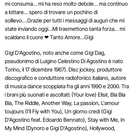
mi consuma… mi ha reso molto debole… ma continuo
a lottare… spero di trovare un pochino di
sollievo….Grazie per tutti i messaggi di auguri che mi
state inviando oggi…Mi trasmettono tanta forza… mi
scaldano il cuore ❤ Tanto Amore…Gigi
Gigi D'Agostino, noto anche come Gigi Dag,
pseudonimo di Luigino Celestino Di Agostino è nato
Torino, il 17 dicembre 1967). Disc jockey, produttore
discografico e conduttore radiofonico italiano, autore
di musica dance scoppiata fra gli anni 1990 e 2000. Tra
i brani più suonati e ascoltati: (Your love) Elisir, Bla Bla
Bla, The Riddle, Another Way, La passion, L'amour
toujours (I'll Fly with You), Un giorno credi (Gigi
D'Agostino feat. Edoardo Bennato), Stay with Me, In
My Mind (Dynoro e Gigi D'Agostino), Hollywood,