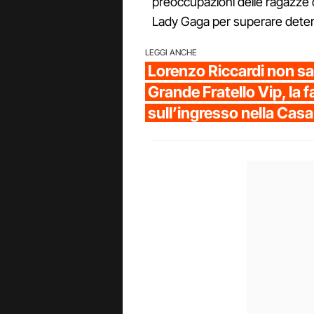
preoccupazioni delle ragazze d
Lady Gaga per superare determ
LEGGI ANCHE
Lorenzo Riccardi non sar
Grande Fratello Vip, la 
sull’ingresso nella Casa