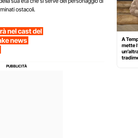
ella sua età che si serve del personaggio di
inati ostacoli.
à nel cast del
A Temp
fake news
mette l
un’altr
tradim