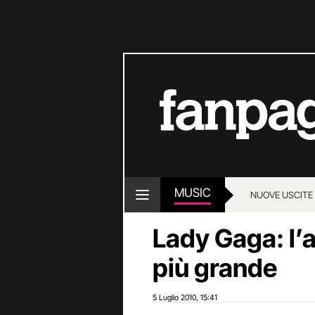
MUSIC
NUOVE USCITE
Lady Gaga: l’a
più grande
5 Luglio 2010
15:41
,