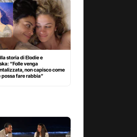
lla storia di Elodie e
ska: “Folle venga
ntalizzata, non capisco come
 possa fare rabbia”