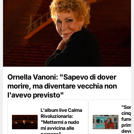
Ornella Vanoni: "Sapevo di dover
morire, ma diventare vecchia non
l'avevo previsto"
"Son
L'album live Calma
cinqu
Rivoluzionaria:
fumo 
"Mettermi a nudo
prima
mi avvicina alle
devo 