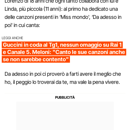
Lorenzo di 18 anni che ogni tanto collabora con lui e
Linda, più piccola (11 anni): al primo ha dedicato una
delle canzoni presenti in ‘Miss mondo', ‘Da adesso in
poi' in cui canta:
LEGGI ANCHE
Guccini in coda al Tg1, nessun omaggio su Rai 1
e Canale 5. Meloni: "Canto le sue canzoni anche
se non sarebbe contento"
Da adesso in poi ci proverò a farti avere il meglio che
ho, il peggio lo troverai da te, ma vale la pena vivere.