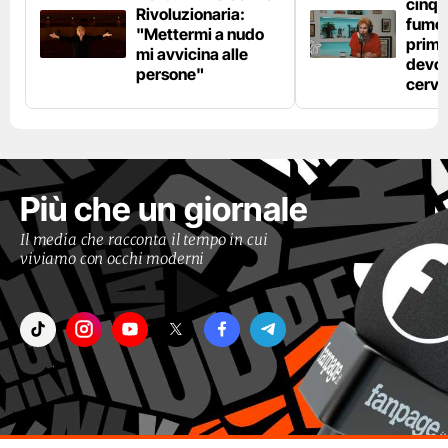
cinqu
Rivoluzionaria:
fumo 
"Mettermi a nudo
prima
mi avvicina alle
devo 
persone"
cerve
Più che un giornale
Il media che racconta il tempo in cui
viviamo con occhi moderni