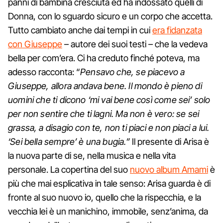
panni di bambina cresciuta ed ha indossato quelli di
Donna, con lo sguardo sicuro e un corpo che accetta.
Tutto cambiato anche dai tempi in cui
era fidanzata
con Giuseppe
– autore dei suoi testi – che la vedeva
bella per com’era. Ci ha creduto finché poteva, ma
adesso racconta: “
Pensavo che, se piacevo a
Giuseppe, allora andava bene. Il mondo è pieno di
uomini che ti dicono ‘mi vai bene così come sei’ solo
per non sentire che ti lagni. Ma non è vero: se sei
grassa, a disagio con te, non ti piaci e non piaci a lui.
‘Sei bella sempre’ è una bugia.”
Il presente di Arisa è
la nuova parte di se, nella musica e nella vita
personale. La copertina del suo
nuovo album Amami
è
più che mai esplicativa in tale senso: Arisa guarda è di
fronte al suo nuovo io, quello che la rispecchia, e la
vecchia lei è un manichino, immobile, senz’anima, da