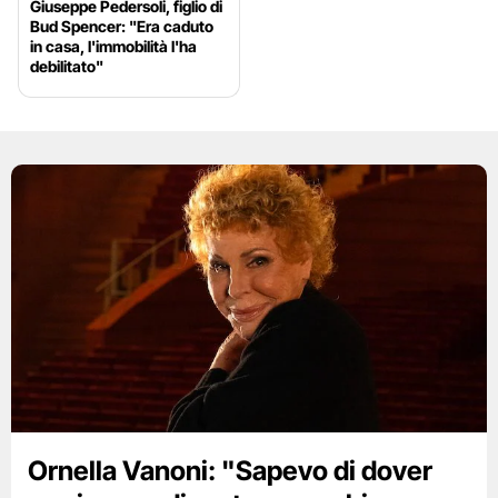
Giuseppe Pedersoli, figlio di
Bud Spencer: "Era caduto
in casa, l'immobilità l'ha
debilitato"
Ornella Vanoni: "Sapevo di dover