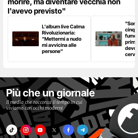
morire, ma diventare vecchia non
l'avevo previsto"
"Son
L'album live Calma
cinqu
Rivoluzionaria:
fumo 
"Mettermi a nudo
prima
mi avvicina alle
devo 
persone"
cerve
Più che un giornale
Il media che racconta il tempo in cui
viviamo con occhi moderni