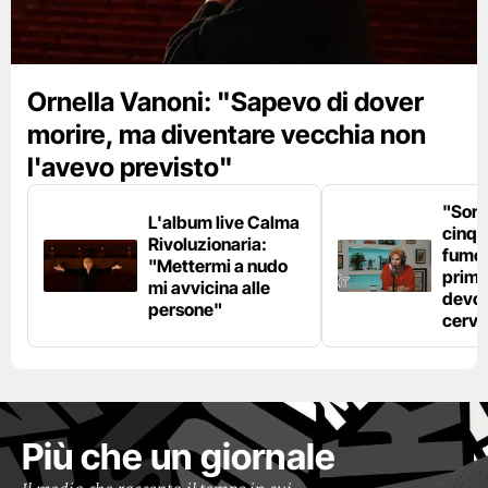
Ornella Vanoni: "Sapevo di dover
morire, ma diventare vecchia non
l'avevo previsto"
"Son
L'album live Calma
cinqu
Rivoluzionaria:
fumo 
"Mettermi a nudo
prima
mi avvicina alle
devo 
persone"
cerve
Più che un giornale