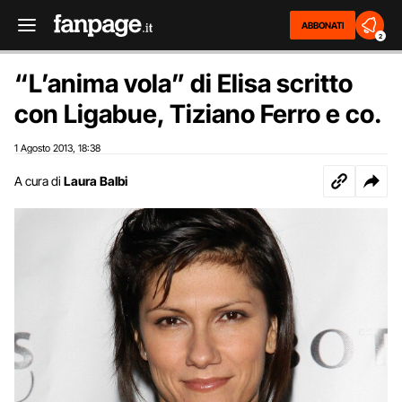
ABBONATI
2
“L’anima vola” di Elisa scritto
con Ligabue, Tiziano Ferro e co.
1 Agosto 2013
18:38
,
A cura di
Laura Balbi