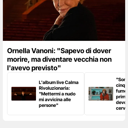
Ornella Vanoni: "Sapevo di dover
morire, ma diventare vecchia non
l'avevo previsto"
"Son
L'album live Calma
cinqu
Rivoluzionaria:
fumo 
"Mettermi a nudo
prima
mi avvicina alle
devo 
persone"
cerve