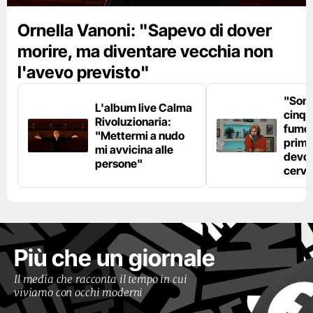
Ornella Vanoni: "Sapevo di dover
morire, ma diventare vecchia non
l'avevo previsto"
"Son
L'album live Calma
cinqu
Rivoluzionaria:
fumo 
"Mettermi a nudo
prima
mi avvicina alle
devo 
persone"
cerve
Più che un giornale
Il media che racconta il tempo in cui
viviamo con occhi moderni