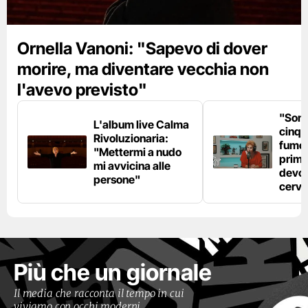
Ornella Vanoni: "Sapevo di dover
morire, ma diventare vecchia non
l'avevo previsto"
"Son
L'album live Calma
cinqu
Rivoluzionaria:
fumo 
"Mettermi a nudo
prima
mi avvicina alle
devo 
persone"
cerve
Più che un giornale
Il media che racconta il tempo in cui
viviamo con occhi moderni