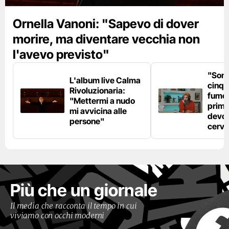
Ornella Vanoni: "Sapevo di dover
morire, ma diventare vecchia non
l'avevo previsto"
"Son
L'album live Calma
cinqu
Rivoluzionaria:
fumo 
"Mettermi a nudo
prima
mi avvicina alle
devo 
persone"
cerve
Più che un giornale
Il media che racconta il tempo in cui
viviamo con occhi moderni