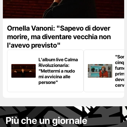
Ornella Vanoni: "Sapevo di dover
morire, ma diventare vecchia non
l'avevo previsto"
"Son
L'album live Calma
cinqu
Rivoluzionaria:
fumo 
"Mettermi a nudo
prima
mi avvicina alle
devo 
persone"
cerve
Più che un giornale