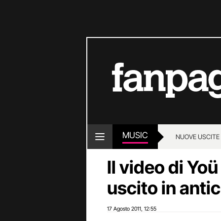
MUSIC
NUOVE USCITE
Il video di Yo
uscito in anti
17 Agosto 2011
12:55
,