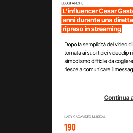
LEGGI ANCHE
L'influencer Cesar Gast
anni durante una diretta
ripreso in streaming
Dopo la semplicità del video 
tornata ai suoi tipici videoclip
simbolismo difficile da cogli
riesce a comunicare il messagg
Continua a
LADY GAGA
VIDEO MUSICALI
190