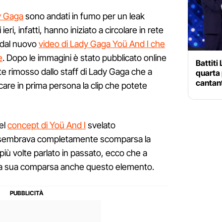
y Gaga
sono andati in fumo per un leak
ieri, infatti, hanno iniziato a circolare in rete
e dal nuovo
video di Lady Gaga Yoü And I che
e
. Dopo le immagini è stato pubblicato online
Battiti
e rimosso dallo staff di Lady Gaga che a
quarta 
cantant
care in prima persona la clip che potete
el
concept di Yoü And I
svelato
sembrava completamente scomparsa la
a più volte parlato in passato, ecco che a
 la sua comparsa anche questo elemento.