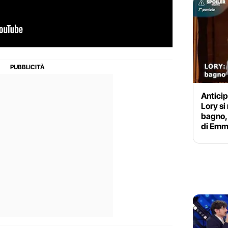
Anticip
Lory si
bagno,
di Em