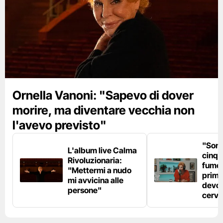
Ornella Vanoni: "Sapevo di dover
morire, ma diventare vecchia non
l'avevo previsto"
"Son
L'album live Calma
cinqu
Rivoluzionaria:
fumo 
"Mettermi a nudo
prima
mi avvicina alle
devo 
persone"
cerve