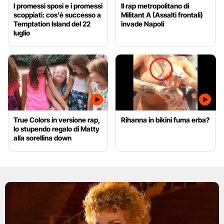
I promessi sposi e i promessi
Il rap metropolitano di
scoppiati: cos’è successo a
Militant A (Assalti frontali)
Temptation Island del 22
invade Napoli
luglio
True Colors in versione rap,
Rihanna in bikini fuma erba?
lo stupendo regalo di Matty
alla sorellina down