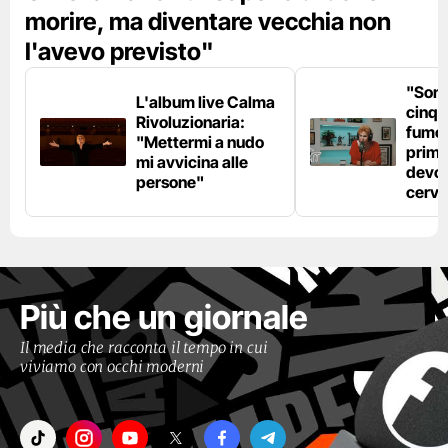
morire, ma diventare vecchia non
l'avevo previsto"
"Son
L'album live Calma
cinqu
Rivoluzionaria:
fumo 
"Mettermi a nudo
prima
mi avvicina alle
devo 
persone"
cerve
Più che un giornale
Il media che racconta il tempo in cui
viviamo con occhi moderni