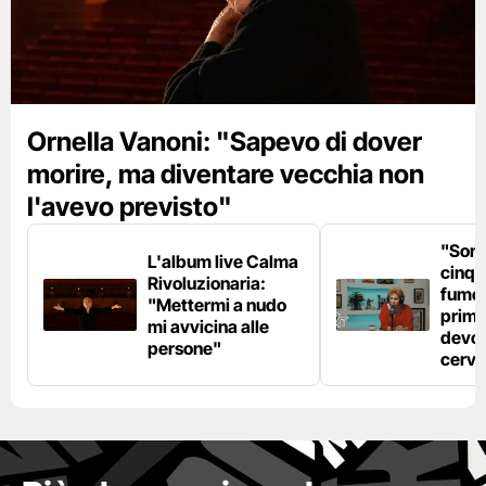
Ornella Vanoni: "Sapevo di dover
morire, ma diventare vecchia non
l'avevo previsto"
"Son
L'album live Calma
cinqu
Rivoluzionaria:
fumo 
"Mettermi a nudo
prima
mi avvicina alle
devo 
persone"
cerve