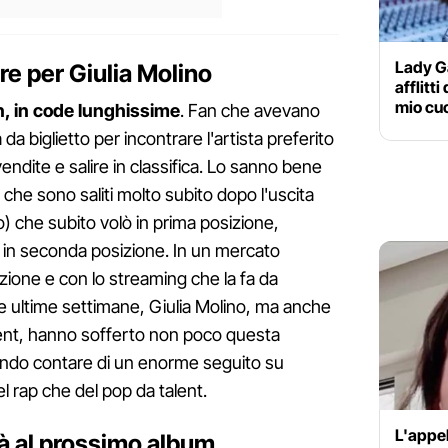
Lady Ga
re per Giulia Molino
afflitt
mio cu
n, in code lunghissime
. Fan che avevano
da biglietto per incontrare l'artista preferito
ndite e salire in classifica. Lo sanno bene
che sono saliti molto subito dopo l'uscita
so) che subito volò in prima posizione,
ì in seconda posizione. In un mercato
zione e con lo streaming che la fa da
e ultime settimane, Giulia Molino, ma anche
talent, hanno sofferto non poco questa
endo contare di un enorme seguito su
l rap che del pop da talent.
L'appel
à al prossimo album