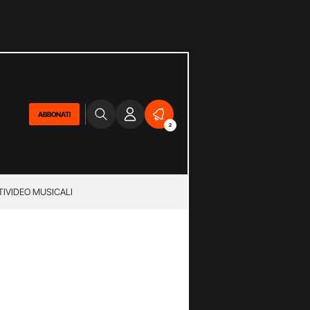
ABBONATI
2
TI
VIDEO MUSICALI