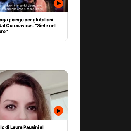
ga piange per gli italiani
i dal Coronavirus: "Siete nel
ore"
lo di Laura Pausini al