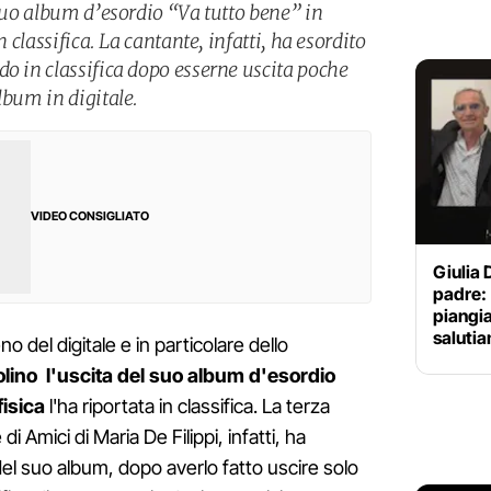
 suo album d’esordio “Va tutto bene” in
n classifica. La cantante, infatti, ha esordito
do in classifica dopo esserne uscita poche
lbum in digitale.
VIDEO CONSIGLIATO
Giulia D
padre: 
piangia
saluti
o del digitale e in particolare dello
olino l'uscita del suo album d'esordio
fisica
l'ha riportata in classifica. La terza
 di Amici di Maria De Filippi, infatti, ha
el suo album, dopo averlo fatto uscire solo