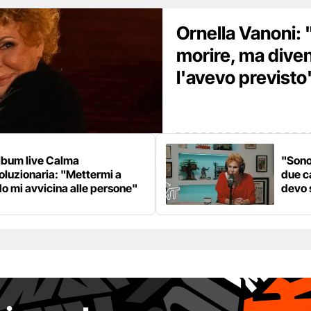
Ornella Vanoni:
morire, ma dive
l'avevo previsto
lbum live Calma
"Sono
oluzionaria: "Mettermi a
due c
o mi avvicina alle persone"
devo 