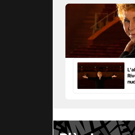
L'a
Riv
nud