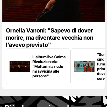
Ornella Vanoni: "Sapevo di dover
morire, ma diventare vecchia non
l'avevo previsto"
"Son
L'album live Calma
cinqu
Rivoluzionaria:
fumo 
"Mettermi a nudo
prima
mi avvicina alle
devo 
persone"
cerve