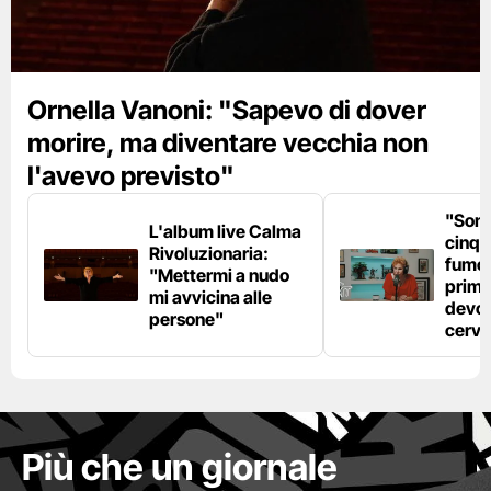
Ornella Vanoni: "Sapevo di dover
morire, ma diventare vecchia non
l'avevo previsto"
"Son
L'album live Calma
cinqu
Rivoluzionaria:
fumo 
"Mettermi a nudo
prima
mi avvicina alle
devo 
persone"
cerve
Più che un giornale