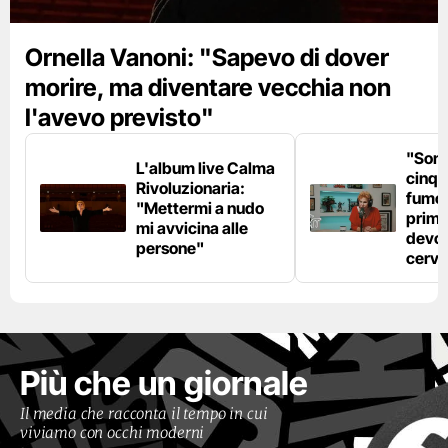
Ornella Vanoni: "Sapevo di dover
morire, ma diventare vecchia non
l'avevo previsto"
"Son
L'album live Calma
cinqu
Rivoluzionaria:
fumo 
"Mettermi a nudo
prima
mi avvicina alle
devo 
persone"
cerve
Più che un giornale
Il media che racconta il tempo in cui
viviamo con occhi moderni