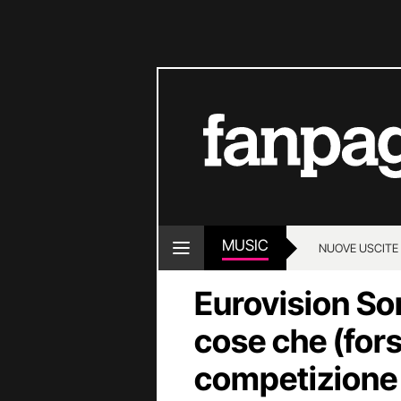
MUSIC
NUOVE USCITE
Eurovision So
cose che (fors
competizione