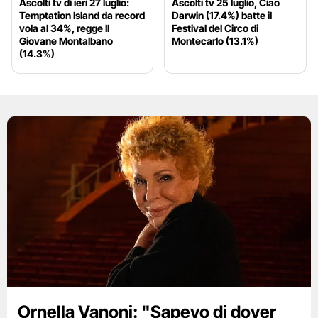
Ascolti tv di ieri 27 luglio:
Ascolti tv 25 luglio, Ciao
Temptation Island da record
Darwin (17.4%) batte il
vola al 34%, regge Il
Festival del Circo di
Giovane Montalbano
Montecarlo (13.1%)
(14.3%)
Ornella Vanoni: "Sapevo di dover