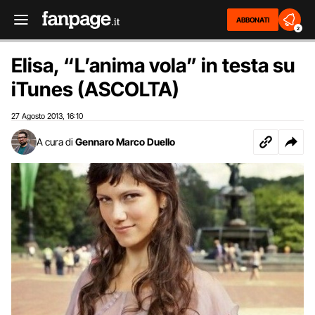
ABBONATI
2
Elisa, “L’anima vola” in testa su
iTunes (ASCOLTA)
27 Agosto 2013
16:10
,
A cura di
Gennaro Marco Duello