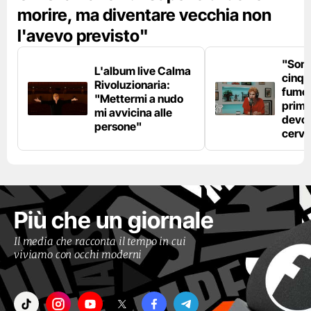
morire, ma diventare vecchia non
l'avevo previsto"
"Son
L'album live Calma
cinqu
Rivoluzionaria:
fumo 
"Mettermi a nudo
prima
mi avvicina alle
devo 
persone"
cerve
Più che un giornale
Il media che racconta il tempo in cui
viviamo con occhi moderni