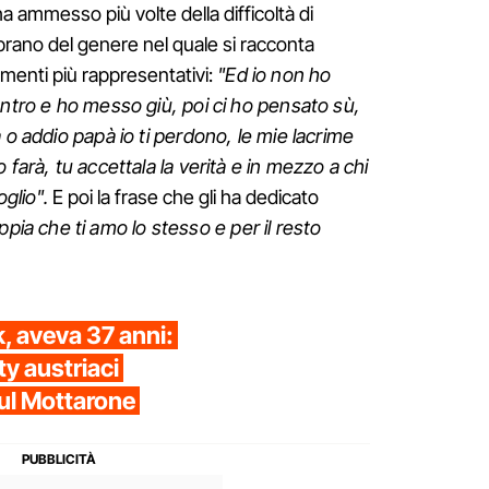
 ammesso più volte della difficoltà di
 brano del genere nel quale si racconta
omenti più rappresentativi:
"Ed io non ho
entro e ho messo giù, poi ci ho pensato sù,
 o addio papà io ti perdono, le mie lacrime
 farà, tu accettala la verità e in mezzo a chi
oglio".
E poi la frase che gli ha dedicato
pia che ti amo lo stesso e per il resto
 aveva 37 anni:
ty austriaci
sul Mottarone