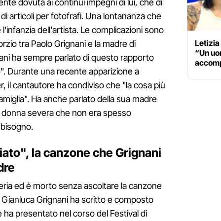
nte dovuta ai continui impegni di lui, che di
i articoli per fotofrafi. Una lontananza che
l'infanzia dell'artista. Le complicazioni sono
Letizia
rzio tra Paolo Grignani e la madre di
“Un uom
nani ha sempre parlato di questo rapporto
accomp
o". Durante una recente apparizione a
 il cantautore ha condiviso che "la cosa più
a famiglia". Ha anche parlato della sua madre
a donna severa che non era spesso
 bisogno.
iato", la canzone che Grignani
dre
eria ed è morto senza ascoltare la canzone
e Gianluca Grignani ha scritto e composto
 ha presentato nel corso del Festival di