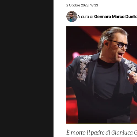
2 Ottobre 2023
18:33
,
A cura di
Gennaro Marco Duell
È morto il padre di Gianluca G