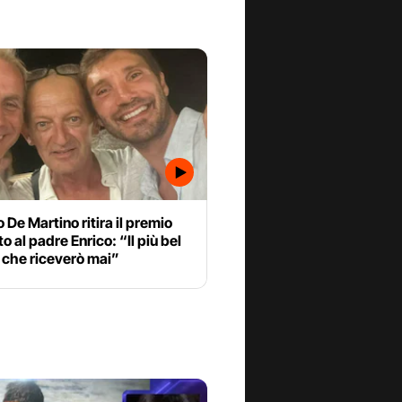
 De Martino ritira il premio
to al padre Enrico: “Il più bel
 che riceverò mai”