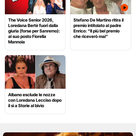
The Voice Senior 2026,
Stefano De Martino ritira il
Loredana Bertè fuori dalla
premio intitolato al padre
giuria (forse per Sanremo):
Enrico: “Il più bel premio
al suo posto Fiorella
che riceverò mai”
Mannoia
Albano esclude le nozze
con Loredana Lecciso dopo
il sì a Storie al bivio