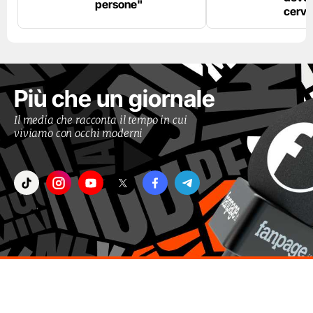
persone"
cerve
Più che un giornale
Il media che racconta il tempo in cui
viviamo con occhi moderni