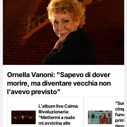
Ornella Vanoni: "Sapevo di dover
morire, ma diventare vecchia non
l'avevo previsto"
"Son
L'album live Calma
cinqu
Rivoluzionaria:
fumo 
"Mettermi a nudo
prima
mi avvicina alle
devo 