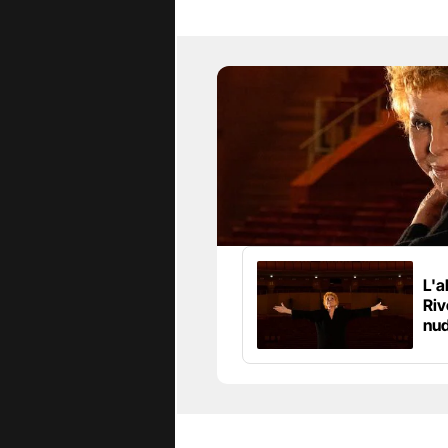
L'a
Riv
nud