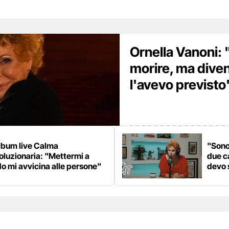
Ornella Vanoni:
morire, ma dive
l'avevo previsto
lbum live Calma
"Sono
oluzionaria: "Mettermi a
due c
o mi avvicina alle persone"
devo 