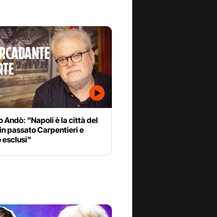
 Andò: "Napoli è la città del
 in passato Carpentieri e
o esclusi"