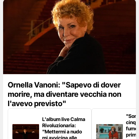
Ornella Vanoni: "Sapevo di dover
morire, ma diventare vecchia non
l'avevo previsto"
"Son
L'album live Calma
cinqu
Rivoluzionaria:
fumo 
"Mettermi a nudo
prima
mi avvicina alle