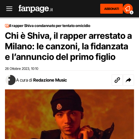
ABBONATI
2
Il rapper Shiva condannato per tentato omicidio
Chi è Shiva, il rapper arrestato a
Milano: le canzoni, la fidanzata
e l’annuncio del primo figlio
26 Ottobre 2023
10:10
,
A cura di
Redazione Music