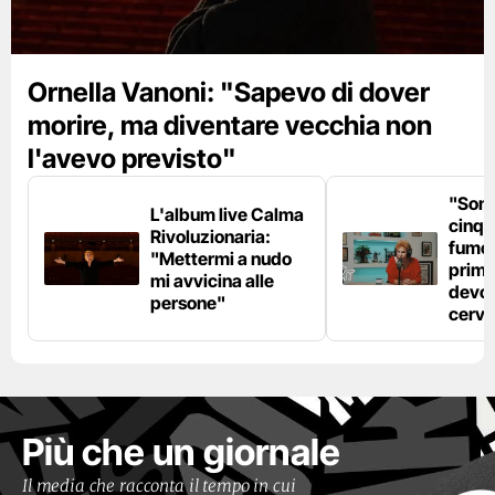
Ornella Vanoni: "Sapevo di dover
morire, ma diventare vecchia non
l'avevo previsto"
"Son
L'album live Calma
cinqu
Rivoluzionaria:
fumo 
"Mettermi a nudo
prima
mi avvicina alle
devo 
persone"
cerve
Più che un giornale
Il media che racconta il tempo in cui