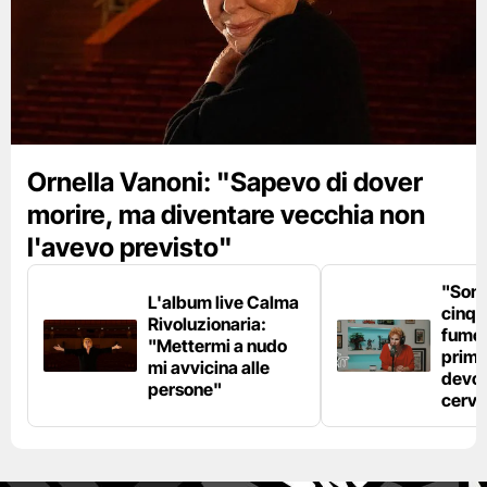
Ornella Vanoni: "Sapevo di dover
morire, ma diventare vecchia non
l'avevo previsto"
"Son
L'album live Calma
cinqu
Rivoluzionaria:
fumo 
"Mettermi a nudo
prima
mi avvicina alle
devo 
persone"
cerve