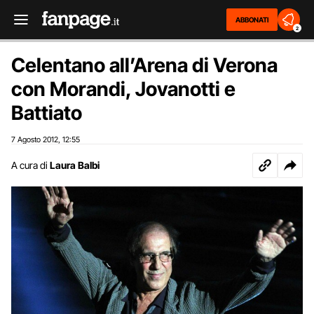
ABBONATI
2
Celentano all’Arena di Verona
con Morandi, Jovanotti e
Battiato
7 Agosto 2012
12:55
,
A cura di
Laura Balbi