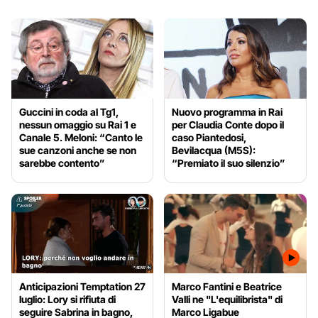
Guccini in coda al Tg1,
Nuovo programma in Rai
nessun omaggio su Rai 1 e
per Claudia Conte dopo il
Canale 5. Meloni: “Canto le
caso Piantedosi,
sue canzoni anche se non
Bevilacqua (M5S):
sarebbe contento”
“Premiato il suo silenzio”
Anticipazioni Temptation 27
Marco Fantini e Beatrice
luglio: Lory si rifiuta di
Valli ne "L'equilibrista" di
seguire Sabrina in bagno,
Marco Ligabue