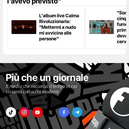
l'avevo previsto"
"Son
L'album live Calma
cinqu
Rivoluzionaria:
fumo 
"Mettermi a nudo
prima
mi avvicina alle
devo 
persone"
cerve
Più che un giornale
Il media che racconta il tempo in cui
viviamo con occhi moderni