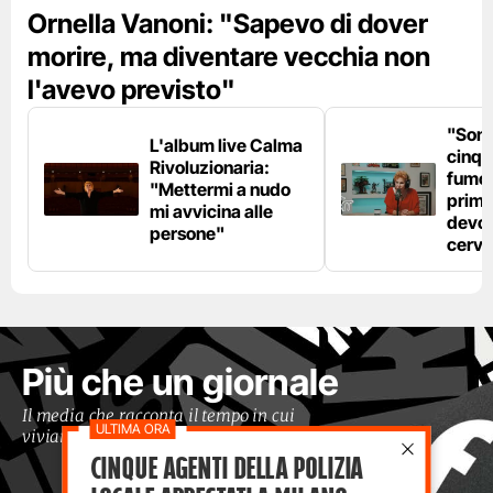
Ornella Vanoni: "Sapevo di dover
morire, ma diventare vecchia non
l'avevo previsto"
"Son
L'album live Calma
cinqu
Rivoluzionaria:
fumo 
"Mettermi a nudo
prima
mi avvicina alle
devo 
persone"
cerve
Più che un giornale
Il media che racconta il tempo in cui
viviamo con occhi moderni
Cinque agenti della polizia