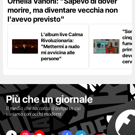
Ornella Vanoni: "Sapevo di dover
morire, ma diventare vecchia non
l'avevo previsto"
"Son
L'album live Calma
cinqu
Rivoluzionaria:
fumo 
"Mettermi a nudo
prima
mi avvicina alle
devo 
persone"
cerve
Più che un giornale
Il media che racconta il tempo in cui
viviamo con occhi moderni