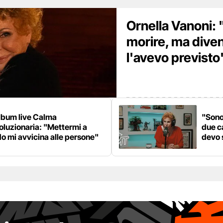
Ornella Vanoni:
morire, ma dive
l'avevo previsto
lbum live Calma
"Sono
oluzionaria: "Mettermi a
due c
o mi avvicina alle persone"
devo 