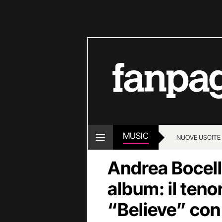
MUSIC
NUOVE USCITE
Andrea Bocelli
album: il ten
“Believe” con