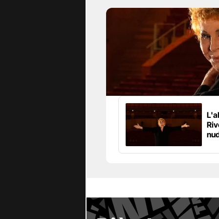
L'a
Riv
nud