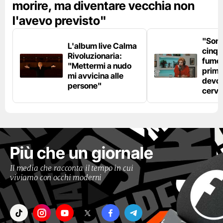
morire, ma diventare vecchia non
l'avevo previsto"
"Son
L'album live Calma
cinqu
Rivoluzionaria:
fumo 
"Mettermi a nudo
prima
mi avvicina alle
devo 
persone"
cerve
Più che un giornale
Il media che racconta il tempo in cui
viviamo con occhi moderni