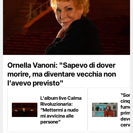
Ornella Vanoni: "Sapevo di dover
morire, ma diventare vecchia non
l'avevo previsto"
"Son
L'album live Calma
cinqu
Rivoluzionaria:
fumo 
"Mettermi a nudo
prima
mi avvicina alle
devo 
persone"
cerve