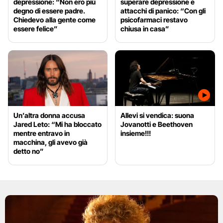
depressione: “Non ero più
superare depressione e
degno di essere padre.
attacchi di panico: “Con gli
Chiedevo alla gente come
psicofarmaci restavo
essere felice”
chiusa in casa”
Un’altra donna accusa
Allevi si vendica: suona
Jared Leto: “Mi ha bloccato
Jovanotti e Beethoven
mentre entravo in
insieme!!!
macchina, gli avevo già
detto no”