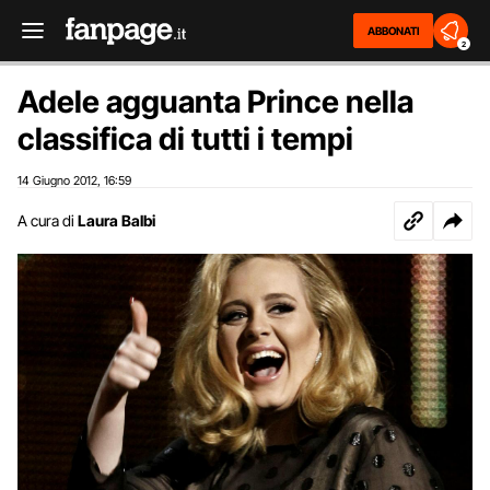
ABBONATI
2
Adele agguanta Prince nella
classifica di tutti i tempi
14 Giugno 2012
16:59
,
A cura di
Laura Balbi