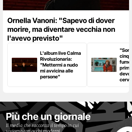
Ornella Vanoni: "Sapevo di dover
morire, ma diventare vecchia non
l'avevo previsto"
"Son
L'album live Calma
cinqu
Rivoluzionaria:
fumo 
"Mettermi a nudo
prima
mi avvicina alle
devo 
persone"
cerve
Più che un giornale
Il media che racconta il tempo in cui
viviamo con occhi moderni