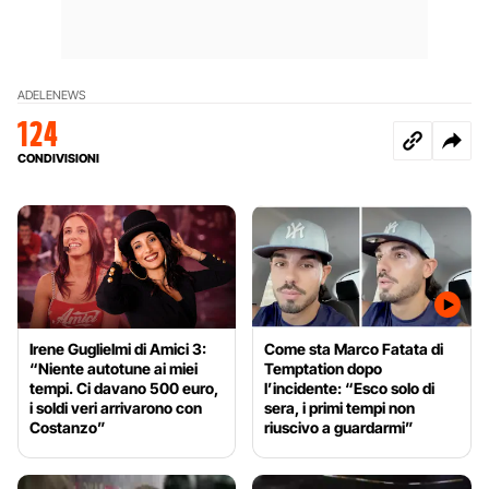
ADELE
NEWS
124
CONDIVISIONI
Irene Guglielmi di Amici 3:
Come sta Marco Fatata di
“Niente autotune ai miei
Temptation dopo
tempi. Ci davano 500 euro,
l’incidente: “Esco solo di
i soldi veri arrivarono con
sera, i primi tempi non
Costanzo”
riuscivo a guardarmi”