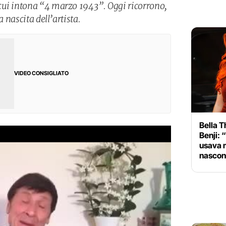
cui intona “4 marzo 1943”. Oggi ricorrono,
a nascita dell’artista.
VIDEO CONSIGLIATO
Bella T
Benji: 
usava m
nascon