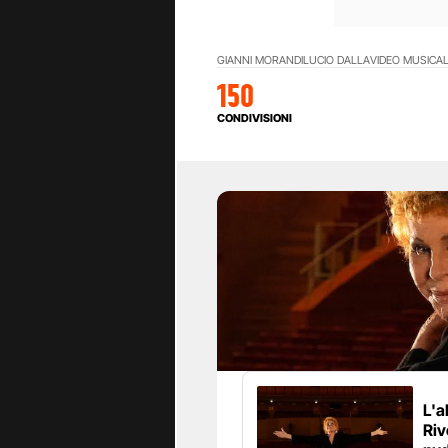
GIANNI MORANDI
LUCIO DALLA
VIDEO MUSICAL
150
CONDIVISIONI
L'a
Riv