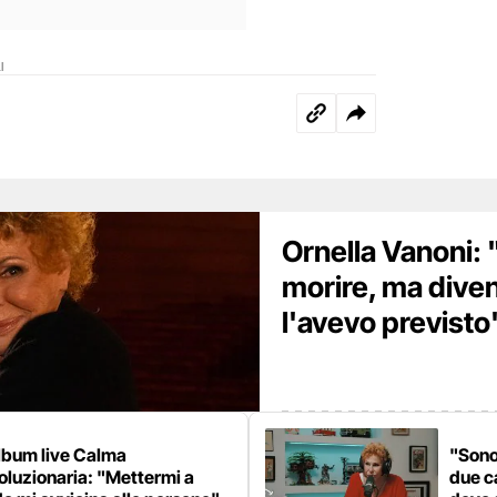
I
Ornella Vanoni:
morire, ma dive
l'avevo previsto
lbum live Calma
"Sono
oluzionaria: "Mettermi a
due c