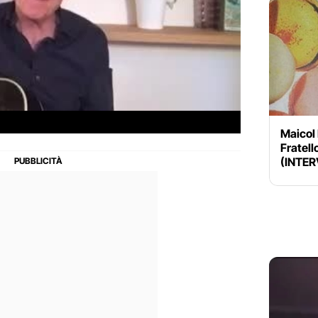
Maicol 
Fratell
(INTER