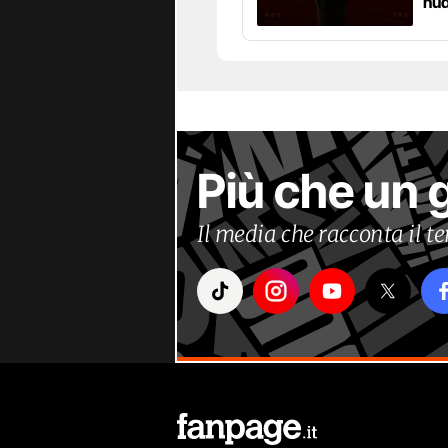
nud
Più che un 
Il media che racconta il 