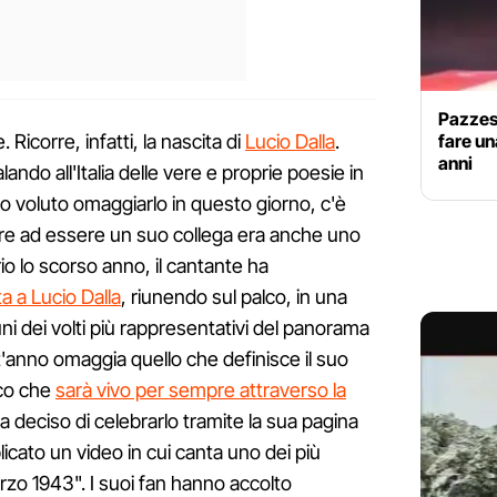
Pazzes
Ricorre, infatti, la nascita di
Lucio Dalla
.
fare un
anni
ando all'Italia delle vere e proprie poesie in
no voluto omaggiarlo in questo giorno, c'è
re ad essere un suo collega era anche uno
rio lo scorso anno, il cantante ha
a a Lucio Dalla
, riunendo sul palco, in una
ni dei volti più rappresentativi del panorama
'anno omaggia quello che definisce il suo
ico che
sarà vivo per sempre attraverso la
a deciso di celebrarlo tramite la sua pagina
icato un video in cui canta uno dei più
arzo 1943". I suoi fan hanno accolto