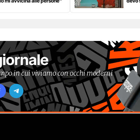
o mi avvicina alle persone"
devo 
giornale
tempo in cui viviamo con occhi moderni