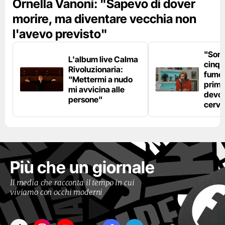
Ornella Vanoni: "Sapevo di dover
morire, ma diventare vecchia non
l'avevo previsto"
"Son
L'album live Calma
cinqu
Rivoluzionaria:
fumo 
"Mettermi a nudo
prima
mi avvicina alle
devo 
persone"
cerve
Più che un giornale
Il media che racconta il tempo in cui
viviamo con occhi moderni