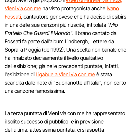
Dopo avervi già proposto il
video di Fiorella Mannoia,
Vieni via con me
ha visto protagonista anche
Ivano
Fossati
, cantautore genovese che ha deciso di esibirsi
in una delle sue canzoni più riuscite, intitolata
"Mio
Fratello Che Guardi il Mondo"
. Il brano cantato da
Fossati fa parte dall'album Lindbergh, Lettere da
Sopra la Pioggia (del 1992). Una scelta non banale che
ha innalzato decisamente il livello qualitativo
dell'esibizione; già nelle precedenti puntate, infatti,
l'esibizione di
Ligabue a Vieni via con me
è stata
scandita dalle note di "Buonanotte all'Italia", non certo
una canzone famosissima.
La terza puntata di Vieni via con me ha rappresentato
il solito successo di pubblico, e in previsione
dell'ultima, attesissima puntata, ci si aspetta