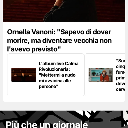
Ornella Vanoni: "Sapevo di dover
morire, ma diventare vecchia non
l'avevo previsto"
"Son
L'album live Calma
cinqu
Rivoluzionaria:
fumo 
"Mettermi a nudo
prima
mi avvicina alle
devo 
persone"
cerve
Più che un giornale