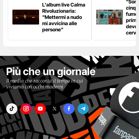
"Son
L'album live Calma
cinqu
Rivoluzionaria:
fumo 
"Mettermi a nudo
prima
mi avvicina alle
devo 
persone"
cerve
Più che un giornale
Il media che racconta il tempo in cui
viviamo con occhi moderni