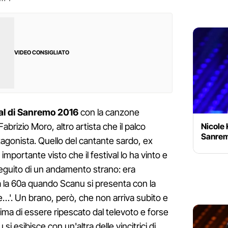
VIDEO CONSIGLIATO
al di Sanremo 2016
con la canzone
Nicole 
 Fabrizio Moro, altro artista che il palco
Sanrem
otagonista. Quello del cantante sardo, ex
o importante visto che il festival lo ha vinto e
eguito di un andamento strano: era
era la 60a quando Scanu si presenta con la
e…'. Un brano, però, che non arriva subito e
rima di essere ripescato dal televoto e forse
si esibisce con un'altra delle vincitrici di