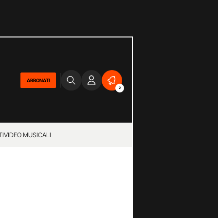
ABBONATI
2
TI
VIDEO MUSICALI