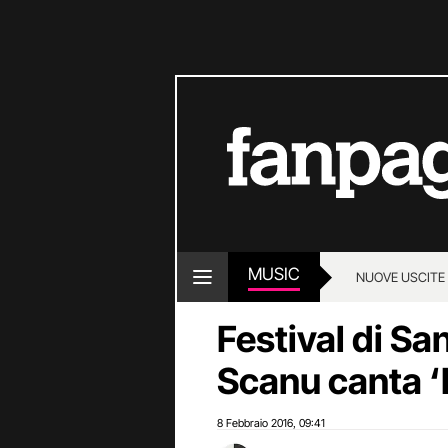
MUSIC
NUOVE USCITE
Festival di S
Scanu canta ‘
8 Febbraio 2016
09:41
,