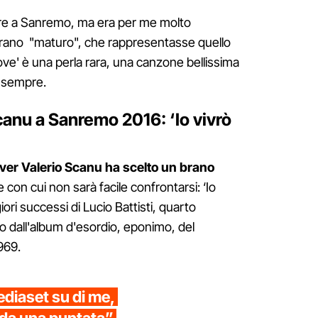
re a Sanremo, ma era per me molto
brano "maturo", che rappresentasse quello
ve' è una perla rara, una canzone bellissima
i sempre.
canu a Sanremo 2016: ‘Io vivrò
over Valerio Scanu ha scelto un brano
con cui non sarà facile confrontarsi: ‘Io
ori successi di Lucio Battisti, quarto
to dall'album d'esordio, eponimo, del
969.
diaset su di me,
 da una puntata”