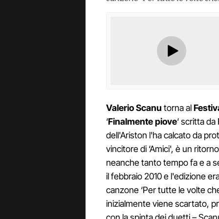
Valerio Scanu
torna al
Festiv
‘
Finalmente piove
‘ scritta da
dell'Ariston l'ha calcato da pr
vincitore di ‘Amici', è un ritorn
neanche tanto tempo fa e a s
il febbraio 2010 e l'edizione 
canzone ‘Per tutte le volte ch
inizialmente viene scartato, p
con la spinta dei duetti – Scanu 