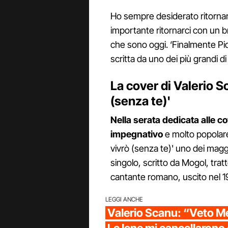
Ho sempre desiderato ritorna
importante ritornarci con un 
che sono oggi. ‘Finalmente Pio
scritta da uno dei più grandi d
La cover di Valerio S
(senza te)'
Nella serata dedicata alle c
impegnativo
e molto popolare 
vivrò (senza te)' uno dei maggi
singolo, scritto da Mogol, trat
cantante romano, uscito nel 1
LEGGI ANCHE
Valerio Scanu: “Veto Me
Le Iene mi cancellarono