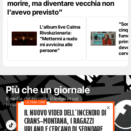
morire, ma diventare vecchia non
l'avevo previsto"
"Son
L'album live Calma
cinqu
Rivoluzionaria:
fumo 
"Mettermi a nudo
prima
mi avvicina alle
devo 
persone"
cerve
Più che un giornale
Il media che racconta il tempo in cui
viviamo con occhi moderni
Il nuovo video dell’incendio di
Crans-Montana, i ragazzi
Urlano e cercano di sfondare