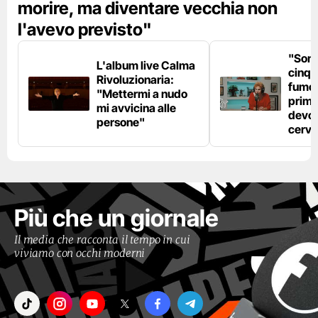
morire, ma diventare vecchia non
l'avevo previsto"
"Son
L'album live Calma
cinqu
Rivoluzionaria:
fumo 
"Mettermi a nudo
prima
mi avvicina alle
devo 
persone"
cerve
Più che un giornale
Il media che racconta il tempo in cui
viviamo con occhi moderni