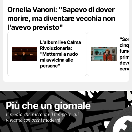
Ornella Vanoni: "Sapevo di dover
morire, ma diventare vecchia non
l'avevo previsto"
"Son
L'album live Calma
cinqu
Rivoluzionaria:
fumo 
"Mettermi a nudo
prima
mi avvicina alle
devo 
persone"
cerve
Più che un giornale
Il media che racconta il tempo in cui
viviamo con occhi moderni