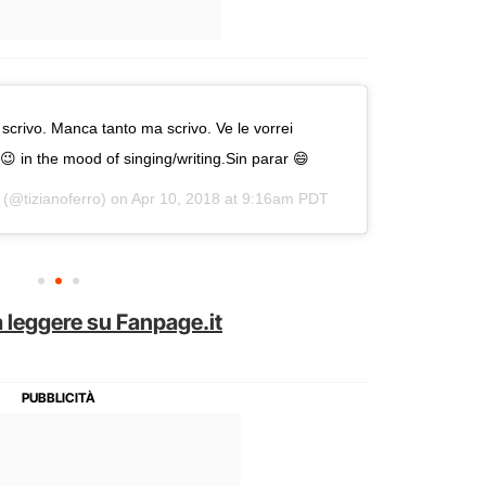
 scrivo. Manca tanto ma scrivo. Ve le vorrei
 😉 in the mood of singing/writing.Sin parar 😄
(@tizianoferro) on
Apr 10, 2018 at 9:16am PDT
 leggere su Fanpage.it