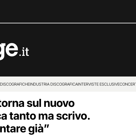
 DISCOGRAFICHE
INDUSTRIA DISCOGRAFICA
INTERVISTE ESCLUSIVE
CONCER
torna sul nuovo
 tanto ma scrivo.
antare già”