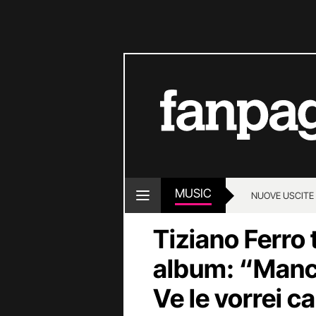
MUSIC
NUOVE USCITE
Tiziano Ferro 
album: “Manca
Ve le vorrei c