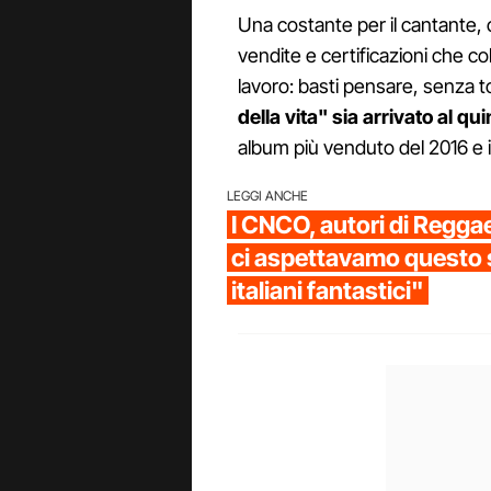
Una costante per il cantante, 
vendite e certificazioni che c
lavoro: basti pensare, senza 
della vita" sia arrivato al qu
album più venduto del 2016 e i
LEGGI ANCHE
I CNCO, autori di Regga
ci aspettavamo questo 
italiani fantastici"